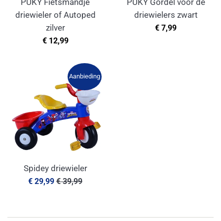
PUKY Fietsmandje
PUKY Gordel voor de
driewieler of Autoped
driewielers zwart
Normale
zilver
€ 7,99
prijs
Normale
€ 12,99
prijs
Aanbieding
Spidey driewieler
Aanbiedingsprijs
Normale
€ 29,99
€ 39,99
prijs