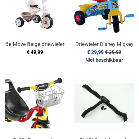
Be Move Beige driewieler
Driewieler Disney Mickey
Normale
Aanbiedingsprijs
Normale
€ 49,99
€ 29,99
€ 39,99
prijs
prijs
Niet beschikbaar