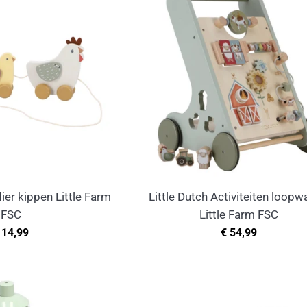
dier kippen Little Farm
Little Dutch Activiteiten loop
FSC
Little Farm FSC
ormale
Normale
 14,99
€ 54,99
rijs
prijs