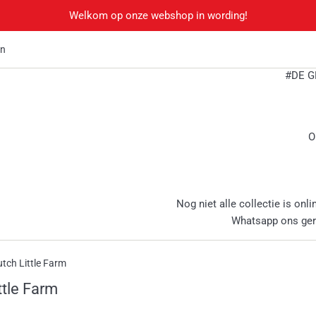
Welkom op onze webshop in wording!
en
#DE G
O
Nog niet alle collectie is onli
Whatsapp ons ge
utch Little Farm
ittle Farm