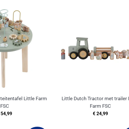
iteitentafel Little Farm
Little Dutch Tractor met trailer 
FSC
Farm FSC
ormale
Normale
 54,99
€ 24,99
rijs
prijs