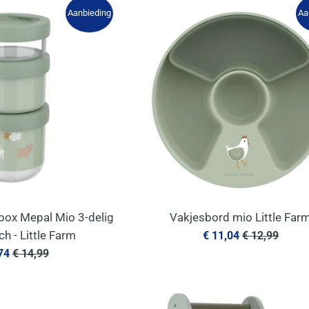
Aanbieding
Aa
box Mepal Mio 3-delig
Vakjesbord mio Little Far
Aanbiedingsprijs
Normale
tch - Little Farm
€ 11,04
€ 12,99
prijs
edingsprijs
Normale
,74
€ 14,99
prijs