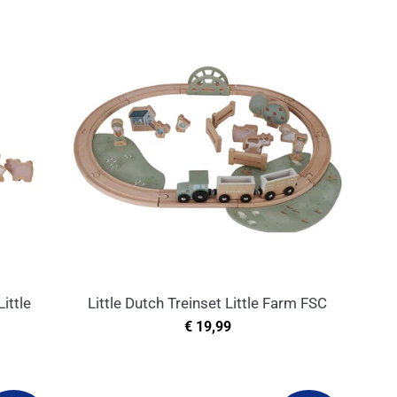
Little
Little Dutch Treinset Little Farm FSC
Normale
€ 19,99
prijs