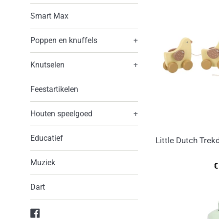
Smart Max
Poppen en knuffels
+
Knutselen
+
Feestartikelen
Houten speelgoed
+
Educatief
Little Dutch Trek
Muziek
N
€
p
Dart
Facebook