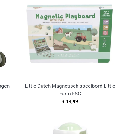
wagen
Little Dutch Magnetisch speelbord Little
Farm FSC
Normale
€ 14,99
prijs