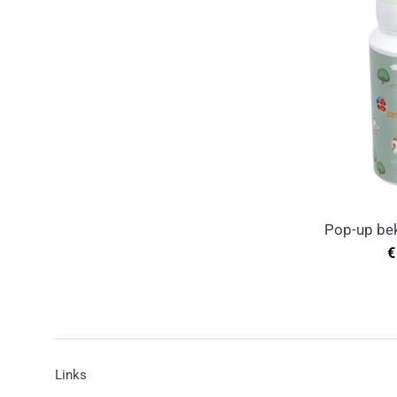
Pop-up bek
N
€
p
Links