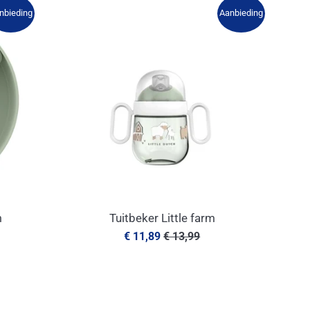
nbieding
Aanbieding
m
Tuitbeker Little farm
Aanbiedingsprijs
Normale
€ 11,89
€ 13,99
prijs