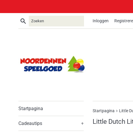
Meteen
naar
de
Zoeken
Inloggen
Registrer
content
Startpagina
›
Startpagina
Little D
Little Dutch L
Cadeautips
+