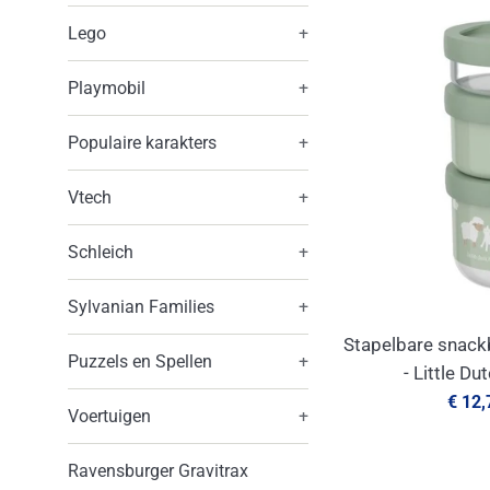
Lego
+
Playmobil
+
Populaire karakters
+
Vtech
+
Schleich
+
Sylvanian Families
+
Stapelbare snack
Puzzels en Spellen
+
- Little Du
Aanbi
€ 12
Voertuigen
+
Ravensburger Gravitrax