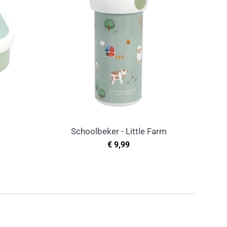
Schoolbeker - Little Farm
Normale
€ 9,99
prijs