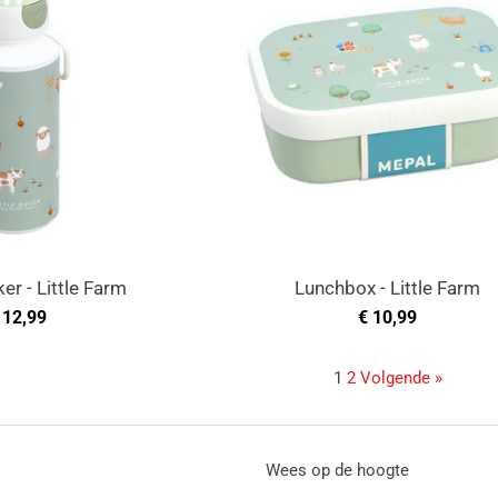
er - Little Farm
Lunchbox - Little Farm
ormale
Normale
 12,99
€ 10,99
rijs
prijs
1
2
Volgende »
Wees op de hoogte