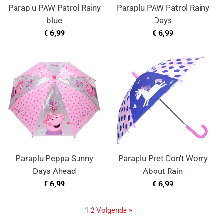
Paraplu PAW Patrol Rainy
Paraplu PAW Patrol Rainy
blue
Days
Normale
Normale
€ 6,99
€ 6,99
prijs
prijs
Paraplu Peppa Sunny
Paraplu Pret Don't Worry
Days Ahead
About Rain
Normale
Normale
€ 6,99
€ 6,99
prijs
prijs
1
2
Volgende »