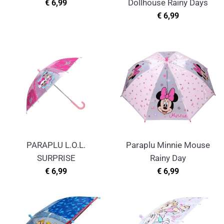
Normale
€ 6,99
Dollhouse Rainy Days
prijs
Normale
€ 6,99
prijs
PARAPLU L.O.L.
Paraplu Minnie Mouse
SURPRISE
Rainy Day
Normale
Normale
€ 6,99
€ 6,99
prijs
prijs