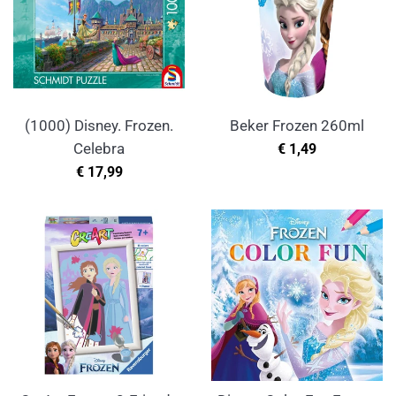
(1000) Disney. Frozen.
Beker Frozen 260ml
Normale
Celebra
€ 1,49
prijs
Normale
€ 17,99
prijs