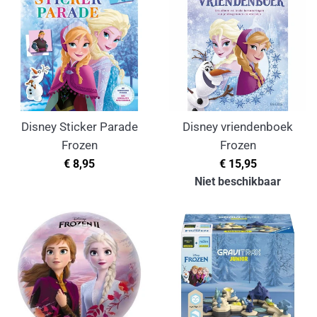
Disney Sticker Parade
Disney vriendenboek
Frozen
Frozen
Normale
Normale
€ 8,95
€ 15,95
prijs
prijs
Niet beschikbaar