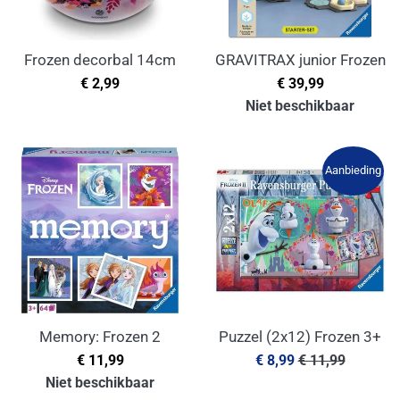
Frozen decorbal 14cm
GRAVITRAX junior Frozen
Normale
Normale
€ 2,99
€ 39,99
prijs
prijs
Niet beschikbaar
Aanbieding
Memory: Frozen 2
Puzzel (2x12) Frozen 3+
Normale
Aanbiedingsprijs
Normale
€ 11,99
€ 8,99
€ 11,99
prijs
prijs
Niet beschikbaar