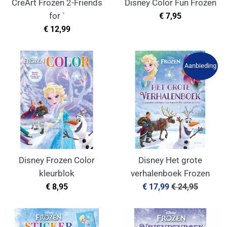
CreArt Frozen 2-Friends
Disney Color Fun Frozen
Normale
for `
€ 7,95
prijs
Normale
€ 12,99
prijs
Aanbieding
Disney Frozen Color
Disney Het grote
kleurblok
verhalenboek Frozen
Normale
Aanbiedingsprijs
Normale
€ 8,95
€ 17,99
€ 24,95
prijs
prijs