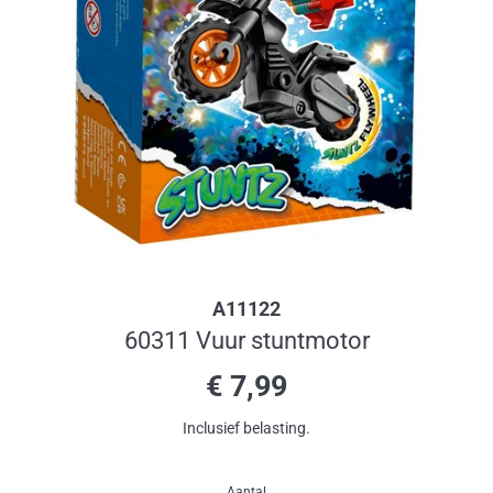
A11122
60311 Vuur stuntmotor
Normale
€ 7,99
prijs
Inclusief belasting.
Aantal