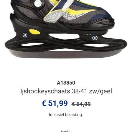
A13850
Ijshockeyschaats 38-41 zw/geel
Aanbiedingsprijs
Normale
€ 51,99
€ 64,99
prijs
Inclusief belasting.
Aantal