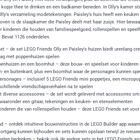
kopje thee te drinken en een badkamer beneden. In Olly's kamer sta
lly's verzameling modetekeningen. Paisley's huis heeft een keuken 
ven is de slaapkamer die Paisley deelt met haar zusje. Hier bewaart
r kinderen die houden van familiespeelgoed, rollenspellen en speel
. Bevat 1126 onderdelen.
et – de set LEGO Friends Olly en Paisley's huizen biedt urenlang cr
raag met poppenhuizen spelen
enhuizen en een boomhut – deze bouw- en speelset voor kinderen b
en- en buitenkant, plus een boomhut waar de personages kunnen spe
rsonages – inclusief 5 LEGO Friends mini poppetjes, een micropoppe
chillende vriendschapsverhalen na te spelen
t diverse accessoires – de set wordt geleverd met accessoires om 
 waaronder een gitaar, tekeningen en keuken- en etenselementen
inderen die van rollenspellen houden – deze LEGO Friends set voor 
d – ontdek intuïtieve bouwinstructies in de LEGO Builder app w
voortgang kunnen bijhouden en sets kunnen opslaan terwijl ze nieu
alen bedenken – bekijk ook de andere sets in het LEGO Friends ass