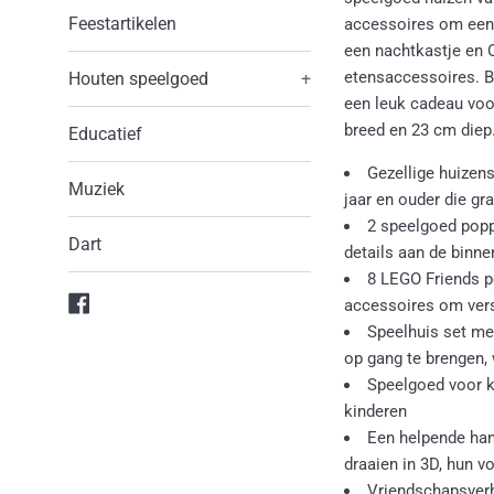
Feestartikelen
accessoires om een 
een nachtkastje en O
etensaccessoires. Bo
Houten speelgoed
+
een leuk cadeau voo
breed en 23 cm diep
Educatief
Gezellige huizens
Muziek
jaar en ouder die g
2 speelgoed popp
Dart
details aan de binn
8 LEGO Friends pe
Facebook
accessoires om vers
Speelhuis set me
op gang te brengen,
Speelgoed voor k
kinderen
Een helpende han
draaien in 3D, hun 
Vriendschapsverh