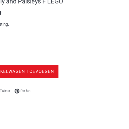
ly and Paisleys F LEGO
9
sting.
NKELWAGEN TOEVOEGEN
op Facebook
Twitteren op Twitter
Pinnen op Pinterest
Twitter
Pin het