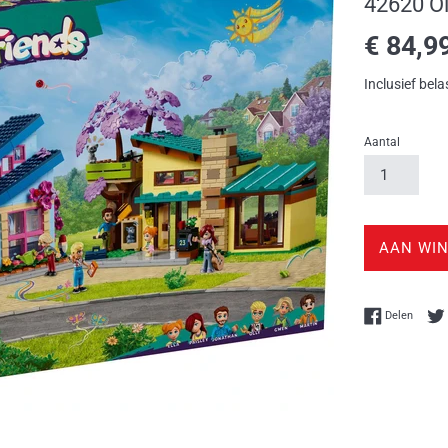
42620 Ol
Normale
€ 84,9
prijs
Inclusief bela
Aantal
AAN WI
Delen 
Delen