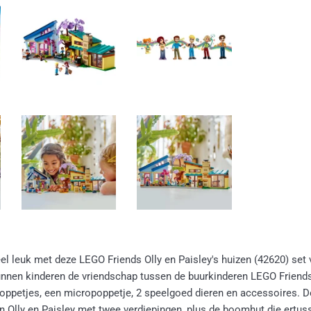
eel leuk met deze LEGO Friends Olly en Paisley's huizen (42620) se
nnen kinderen de vriendschap tussen de buurkinderen LEGO Friends 
oppetjes, een micropoppetje, 2 speelgoed dieren en accessoires. 
 Olly en Paisley met twee verdiepingen, plus de boomhut die ertus