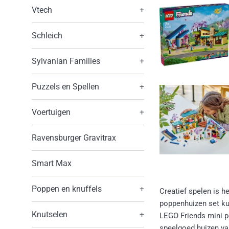
Vtech
+
Schleich
+
Sylvanian Families
+
Puzzels en Spellen
+
Voertuigen
+
Ravensburger Gravitrax
Smart Max
Poppen en knuffels
+
Creatief spelen is h
poppenhuizen set ku
Knutselen
+
LEGO Friends mini p
speelgoed huizen van