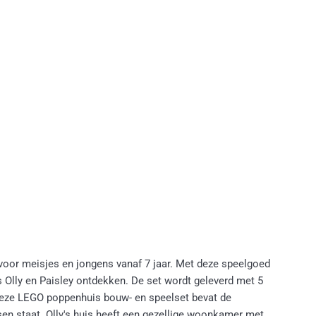
t voor meisjes en jongens vanaf 7 jaar. Met deze speelgoed
Olly en Paisley ontdekken. De set wordt geleverd met 5
Deze LEGO poppenhuis bouw- en speelset bevat de
sen staat. Olly's huis heeft een gezellige woonkamer met