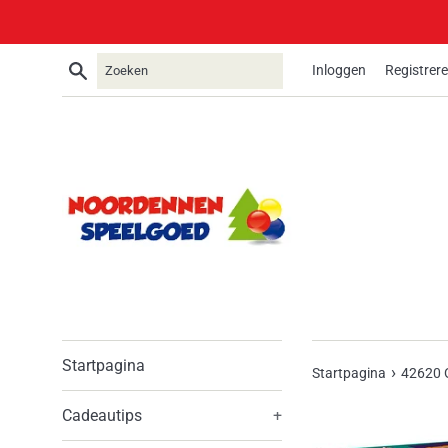
Meteen
naar
de
Zoeken
Inloggen
Registrer
content
Startpagina
›
Startpagina
42620 O
Cadeautips
+