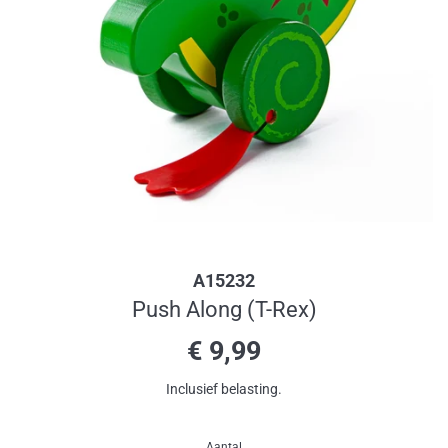
A15232
Push Along (T-Rex)
Normale
€ 9,99
prijs
Inclusief belasting.
Aantal