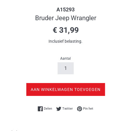
A15293
Bruder Jeep Wrangler
Normale
€ 31,99
prijs
Inclusief belasting.
Aantal
AAN WINKELWAGEN TOEVOEGEN
Delen op Facebook
Twitteren op Twitter
Pinnen op Pinterest
Delen
Twitter
Pin het