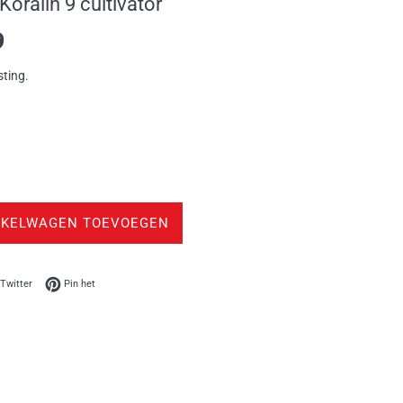
oralin 9 cultivator
9
sting.
NKELWAGEN TOEVOEGEN
op Facebook
Twitteren op Twitter
Pinnen op Pinterest
Twitter
Pin het