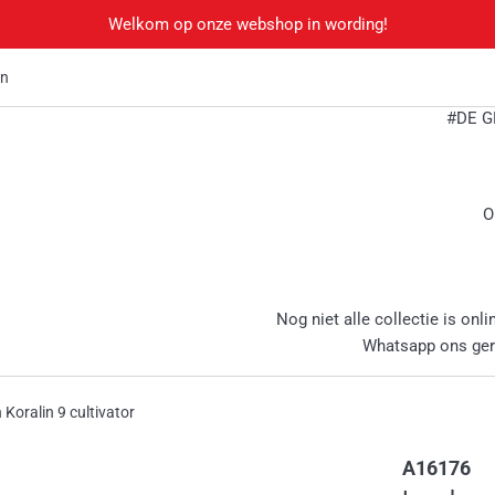
Welkom op onze webshop in wording!
en
#DE G
O
Nog niet alle collectie is onli
Whatsapp ons ge
Koralin 9 cultivator
A16176