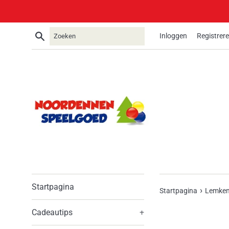
Meteen
naar
de
Zoeken
Inloggen
Registrer
content
Startpagina
›
Startpagina
Lemken 
Cadeautips
+