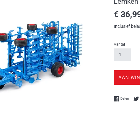
Lemken K
Normale
€ 36,9
prijs
Inclusief bela
Aantal
AAN WI
Delen 
Delen