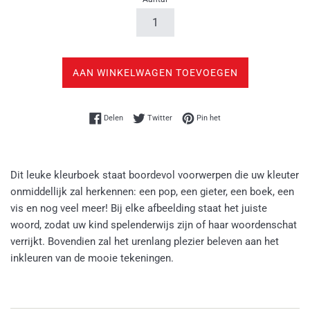
AAN WINKELWAGEN TOEVOEGEN
Delen op Facebook
Twitteren op Twitter
Pinnen op Pinterest
Delen
Twitter
Pin het
Dit leuke kleurboek staat boordevol voorwerpen die uw kleuter
onmiddellijk zal herkennen: een pop, een gieter, een boek, een
vis en nog veel meer! Bij elke afbeelding staat het juiste
woord, zodat uw kind spelenderwijs zijn of haar woordenschat
verrijkt. Bovendien zal het urenlang plezier beleven aan het
inkleuren van de mooie tekeningen.