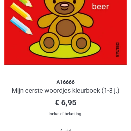
A16666
Mijn eerste woordjes kleurboek (1-3 j.)
Normale
€ 6,95
prijs
Inclusief belasting.
Aantal