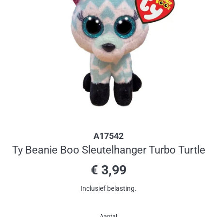
A17542
Ty Beanie Boo Sleutelhanger Turbo Turtle
Normale
€ 3,99
prijs
Inclusief belasting.
Aantal