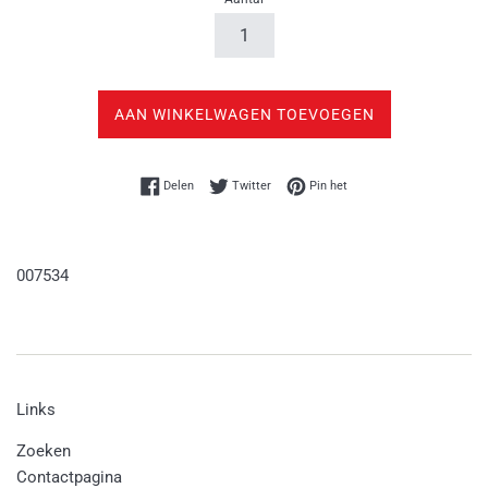
AAN WINKELWAGEN TOEVOEGEN
Delen op Facebook
Twitteren op Twitter
Pinnen op Pinterest
Delen
Twitter
Pin het
007534
Links
Zoeken
Contactpagina