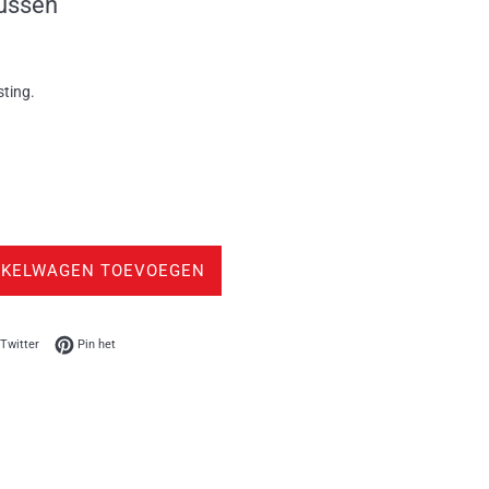
ussen
sting.
NKELWAGEN TOEVOEGEN
op Facebook
Twitteren op Twitter
Pinnen op Pinterest
Twitter
Pin het