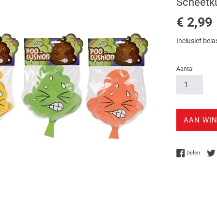
Scheetk
Normale
€ 2,99
prijs
Inclusief bela
Aantal
AAN WI
Delen 
Delen