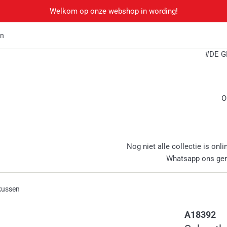
Welkom op onze webshop in wording!
en
#DE G
O
Nog niet alle collectie is onli
Whatsapp ons ge
kussen
A18392