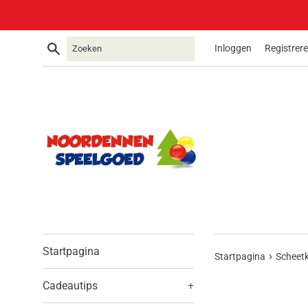
Meteen
naar
de
Zoeken
Inloggen
Registrer
content
Startpagina
›
Startpagina
Scheet
Cadeautips
+