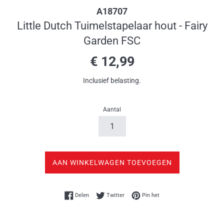
A18707
Little Dutch Tuimelstapelaar hout - Fairy
Garden FSC
Normale
€ 12,99
prijs
Inclusief belasting.
Aantal
AAN WINKELWAGEN TOEVOEGEN
Delen op Facebook
Twitteren op Twitter
Pinnen op Pinterest
Delen
Twitter
Pin het