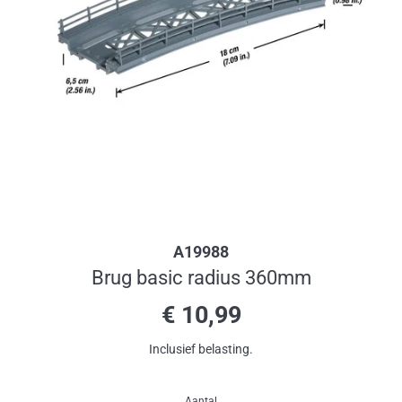
A19988
Brug basic radius 360mm
Normale
€ 10,99
prijs
Inclusief belasting.
Aantal