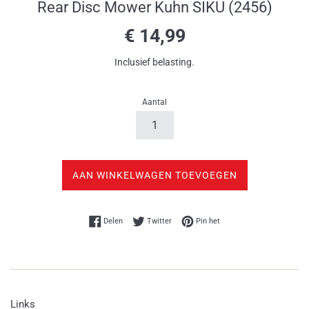
Rear Disc Mower Kuhn SIKU (2456)
Normale
€ 14,99
prijs
Inclusief belasting.
Aantal
AAN WINKELWAGEN TOEVOEGEN
Delen op Facebook
Twitteren op Twitter
Pinnen op Pinterest
Delen
Twitter
Pin het
Links