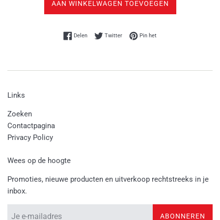
AAN WINKELWAGEN TOEVOEGEN
Delen op Facebook
Twitteren op Twitter
Pinnen op Pinterest
Delen
Twitter
Pin het
Links
Zoeken
Contactpagina
Privacy Policy
Wees op de hoogte
Promoties, nieuwe producten en uitverkoop rechtstreeks in je
inbox.
ABONNEREN