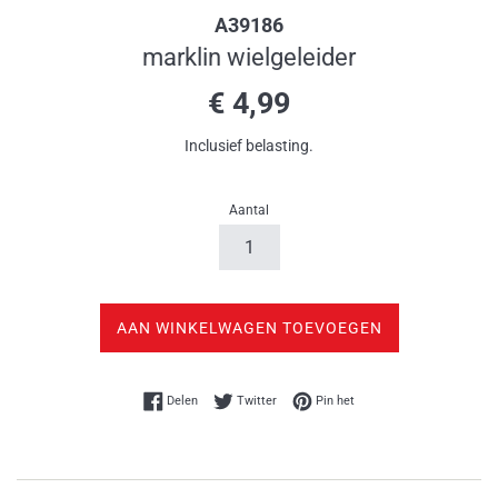
A39186
marklin wielgeleider
Normale
€ 4,99
prijs
Inclusief belasting.
Aantal
AAN WINKELWAGEN TOEVOEGEN
Delen op Facebook
Twitteren op Twitter
Pinnen op Pinterest
Delen
Twitter
Pin het