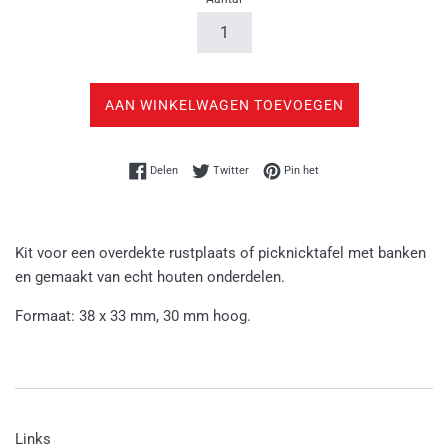
AAN WINKELWAGEN TOEVOEGEN
Delen op Facebook
Twitteren op Twitter
Pinnen op Pinterest
Delen
Twitter
Pin het
Kit voor een overdekte rustplaats of picknicktafel met banken
en gemaakt van echt houten onderdelen.
Formaat: 38 x 33 mm, 30 mm hoog.
Links