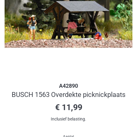
A42890
BUSCH 1563 Overdekte picknickplaats
Normale
€ 11,99
prijs
Inclusief belasting.
Aantal