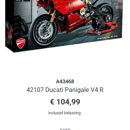
A43468
42107 Ducati Panigale V4 R
Normale
€ 104,99
prijs
Inclusief belasting.
Aantal