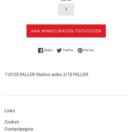
AAN WINKELWAGEN TOEVOEGEN
Delen op Facebook
Twitteren op Twitter
Pinnen op Pinterest
Delen
Twitter
Pin het
110125 FALLER Station ardez 2/15 FALLER
Links
Zoeken
Contactpagina