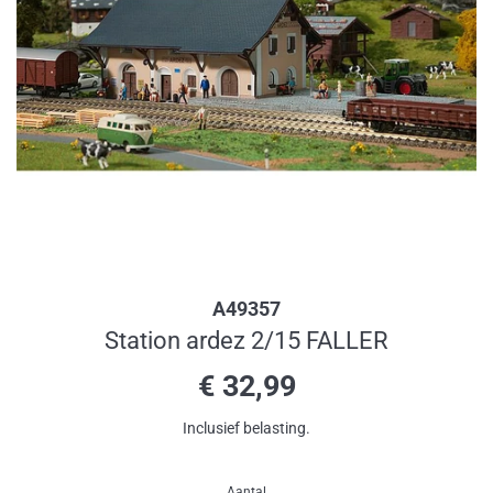
A49357
Station ardez 2/15 FALLER
Normale
€ 32,99
prijs
Inclusief belasting.
Aantal