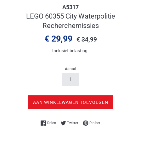
A5317
LEGO 60355 City Waterpolitie
Recherchemissies
Aanbiedingsprijs
Normale
€ 29,99
€ 34,99
prijs
Inclusief belasting.
Aantal
AAN WINKELWAGEN TOEVOEGEN
Delen op Facebook
Twitteren op Twitter
Pinnen op Pinterest
Delen
Twitter
Pin het