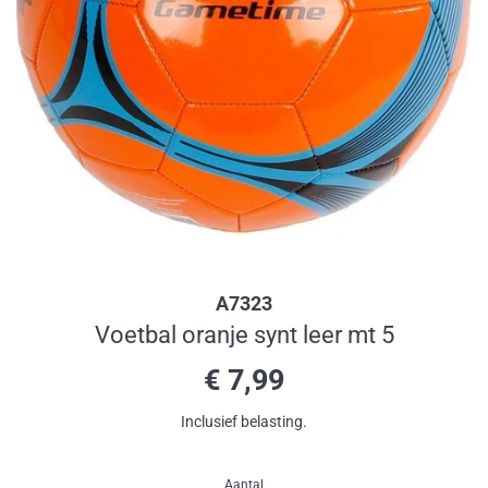
A7323
Voetbal oranje synt leer mt 5
Normale
€ 7,99
prijs
Inclusief belasting.
Aantal