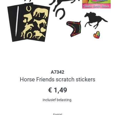
A7342
Horse Friends scratch stickers
Normale
€ 1,49
prijs
Inclusief belasting.
Aantal