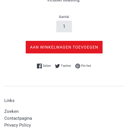
Inclusief belasting.
Aantal
AAN WINKELWAGEN TOEVOEGEN
Delen op Facebook
Twitteren op Twitter
Pinnen op Pinterest
Delen
Twitter
Pin het
Links
Zoeken
Contactpagina
Privacy Policy