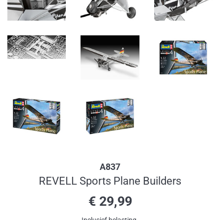
A837
REVELL Sports Plane Builders
Normale
€ 29,99
prijs